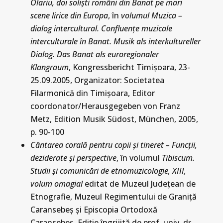
Olariu, doi solişti români din Banat pe mari
scene lirice din Europa
, în
volumul Muzica –
dialog intercultural. Confluenţe muzicale
interculturale în Banat. Musik als interkultureller
Dialog. Das Banat als euroregionaler
Klangraum
, Kongressbericht Timişoara, 23-
25.09.2005, Organizator: Societatea
Filarmonică din Timişoara, Editor
coordonator/Herausgegeben von Franz
Metz, Edition Musik Südost, München, 2005,
p. 90-100
Cântarea corală pentru copii şi tineret – Funcţii,
deziderate şi perspective
, în volumul
Tibiscum.
Studii şi comunicări de etnomuzicologie, XIII,
volum omagial
editat de Muzeul Judeţean de
Etnografie, Muzeul Regimentului de Graniţă
Caransebeş şi Episcopia Ortodoxă
Caransebeş, Ediţie îngrijită de prof. univ. dr.