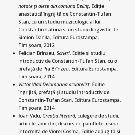
notate şi alese din comuna Belinţ
, Ediţie
anastatică îngrijită de Constantin-Tufan
Stan, cu un studiu muzicologic al lui
Constantin Catrina şi un studiu lingvistic de
Simion Dănilă, Editura Eurostampa,
Timişoara, 2012
Felician Brînzeu,
Scrieri
, Ediţie şi studiu
introductiv de Constantin-Tufan Stan, cu o
prefaţă de Pia Brînzeu, Editura Eurostampa,
Timişoara, 2014
Victor Vlad Delamarina acuarelist
, Ediţie
îngrijită, prefaţă şi studiu introductiv de
Constantin-Tufan Stan, Editura Eurostampa,
Timişoara, 2014
Ioan Vidu,
Creația literară
, culegere de studii,
articole, amintiri, discursuri, pamflete, eseuri
întocmită de Viorel Cosma, Ediție adăugită și