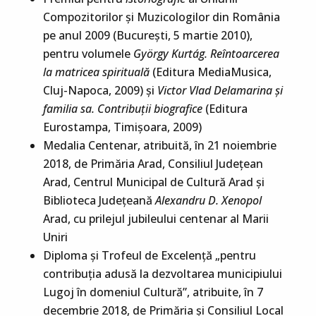
Compozitorilor şi Muzicologilor din România
pe anul 2009 (Bucureşti, 5 martie 2010),
pentru volumele
György Kurtág. Reîntoarcerea
la matricea spirituală
(Editura MediaMusica,
Cluj-Napoca, 2009) şi
Victor Vlad Delamarina şi
familia sa. Contribuţii biografice
(Editura
Eurostampa, Timişoara, 2009)
Medalia Centenar, atribuită, în 21 noiembrie
2018, de Primăria Arad, Consiliul Județean
Arad, Centrul Municipal de Cultură Arad și
Biblioteca Județeană
Alexandru D. Xenopol
Arad, cu prilejul jubileului centenar al Marii
Uniri
Diploma și Trofeul de Excelență „pentru
contribuția adusă la dezvoltarea municipiului
Lugoj în domeniul Cultură”, atribuite, în 7
decembrie 2018, de Primăria și Consiliul Local