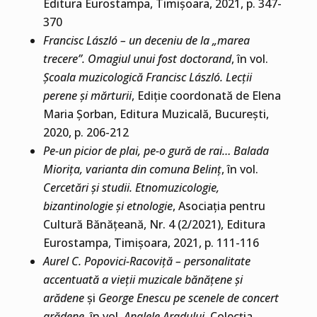
Editura Eurostampa, Timișoara, 2021, p. 347-
370
Francisc László – un deceniu de la „marea
trecere”. Omagiul unui fost doctorand
, în vol.
Școala muzicologică Francisc László. Lecții
perene și mărturii
, Ediție coordonată de Elena
Maria Șorban, Editura Muzicală, București,
2020, p. 206-212
Pe-un picior de plai, pe-o gură de rai… Balada
Miorița, varianta din comuna Belinț
, în vol.
Cercetări și studii. Etnomuzicologie,
bizantinologie și etnologie
, Asociația pentru
Cultură Bănățeană, Nr. 4 (2/2021), Editura
Eurostampa, Timișoara, 2021, p. 111-116
Aurel C. Popovici-Racoviță – personalitate
accentuată a vieții muzicale bănățene și
arădene
și
George Enescu pe scenele de concert
arădene
, în vol.
Analele Aradului
, Colecția