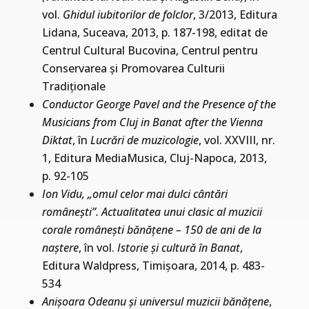
vol.
Ghidul iubitorilor de folclor
, 3/2013, Editura
Lidana, Suceava, 2013, p. 187-198, editat de
Centrul Cultural Bucovina, Centrul pentru
Conservarea şi Promovarea Culturii
Tradiţionale
Conductor George Pavel and the Presence of the
Musicians from Cluj in Banat after the Vienna
Diktat
, în
Lucrări de muzicologie
, vol. XXVIII, nr.
1, Editura MediaMusica, Cluj-Napoca, 2013,
p. 92-105
Ion Vidu, „omul celor mai dulci cântări
româneşti”. Actualitatea unui clasic al muzicii
corale româneşti bănăţene – 150 de ani de la
naştere
, în vol.
Istorie şi cultură în Banat
,
Editura Waldpress, Timişoara, 2014, p. 483-
534
Anişoara Odeanu şi universul muzicii bănăţene
,