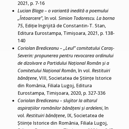
2021, p. 7-16
Lucian Blaga – o variantă inedită a poemului
„Întoarcere”
, în vol.
Simion Todorescu. La borna
75
, Ediție îngrijită de Constantin-T. Stan,
Editura Eurostampa, Timișoara, 2021, p. 138-
140
Coriolan Brediceanu – „Leul” comitatului Caraș-
Severin: propunerea pentru revocarea ordinului
de dizolvare a Partidului Național Român și a
Comitetului Național Român
, în vol.
Restituiri
bănățene
, VIII, Societatea de Științe Istorice
din România, Filiala Lugoj, Editura
Eurostampa, Timișoara, 2020, p. 327-336
Coriolan Brediceanu – slujitor la altarul
aspirațiilor românilor bănățeni și ardeleni
, în
vol.
Restituiri bănățene
, IX, Societatea de
Științe Istorice din România, Filiala Lugoj,