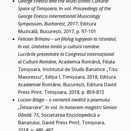
George Enescu and the Multi-Ethnic Cultural
Space of Timișoara
, în vol.
Proceedings of the
George Enescu International Musicology
Symposium, Bucharest, 2017
, Editura
Muzicală, București, 2017, p. 97-101
Felician Brînzeu – un filolog lugojean la Istanbul,
în vol. Unitatea limbii și culturii române.
Lucrările prezentate la Congresul Internațional
al Culturii Române
, Academia Română, Filiala
Timișoara, Institutul de Studii Banatice „Titu
Maiorescu”, Ediția I, Timișoara, 2018, Editura
Academiei Române, București, Editura David
Press Print, Timișoara, 2018, p. 859-872
Lucian Blaga – o variantă inedită a poemului
„Întoarcere”
, în vol.
In honorem magistri Simion
Dănilă. 75
, Societatea Enciclopedică a
Banatului, David Press Print, Timișoara,
2018, p. 485-487