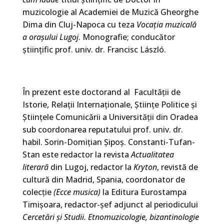
muzicologie al Academiei de Muzică Gheorghe
Dima din Cluj-Napoca cu teza
Vocaţia muzicală
a oraşului Lugoj
. Monografie; conducător
ştiinţific prof. univ. dr. Francisc László.
În prezent este doctorand al Facultății de
Istorie, Relații Internaționale, Științe Politice și
Științele Comunicării a Universității din Oradea
sub coordonarea reputatului prof. univ. dr.
habil. Sorin-Domițian Șipoș. Constanti-Tufan-
Stan este redactor la revista
Actualitatea
literară
din Lugoj, redactor la
Kryton
, revistă de
cultură din Madrid, Spania, coordonator de
colecție
(Ecce musica)
la Editura Eurostampa
Timișoara, redactor-șef adjunct al periodicului
Cercetări și Studii. Etnomuzicologie, bizantinologie