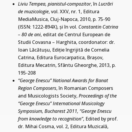
Liviu Tempea, pianistul-compozitor
, în
Lucrări
de muzicologie
, vol. XXV, nr. 1, Editura
MediaMusica, Cluj-Napoca, 2010, p. 75-90
(ISSN: 1222-894X), şi în vol.
Constantin Catrina
– 80 de ani
, editat de Centrul European de
Studii Covasna – Harghita, coordonator: dr.
Ioan Lăcătuşu, Ediţie îngrijită de Cornelia
Catrina, Editura Eurocarpatica, Braşov,
Editura Mecatrin, Sfântu Gheorghe, 2013, p.
195-208
“George Enescu” National Awards for Banat
Region Composers
, în Romanian Composers
and Musicologists Society,
Proceedings of the
“George Enescu” International Musicology
Symposium, Bucharest 2011, “George Enescu
from knowledge to recognition”
, Edited by prof.
dr. Mihai Cosma, vol. 2, Editura Muzicală,