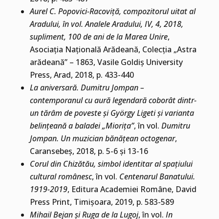
Aurel C. Popovici-Racoviță, compozitorul uitat al
Aradului, în vol. Analele Aradului, IV, 4, 2018,
supliment, 100 de ani de la Marea Unire
,
Asociația Națională Arădeană, Colecția „Astra
arădeană” – 1863, Vasile Goldiș University
Press, Arad, 2018, p. 433-440
La aniversară. Dumitru Jompan –
contemporanul cu aură legendară coborât dintr-
un tărâm de poveste și György Ligeti și varianta
belințeană a baladei „Miorița”
, în vol.
Dumitru
Jompan. Un muzician bănățean octogenar
,
Caransebeș, 2018, p. 5-6 și 13-16
Corul din Chizătău, simbol identitar al spațiului
cultural românesc
, în vol.
Centenarul Banatului.
1919-2019
, Editura Academiei Române, David
Press Print, Timișoara, 2019, p. 583-589
Mihail Bejan și Ruga de la Lugoj
, în vol.
In