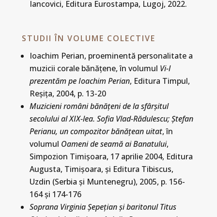
Iancovici, Editura Eurostampa, Lugoj, 2022.
STUDII ÎN VOLUME COLECTIVE
Ioachim Perian, proeminentă personalitate a
muzicii corale bănăţene, în volumul
Vi-l
prezentăm pe Ioachim Perian
, Editura Timpul,
Reşiţa, 2004, p. 13-20
Muzicieni români bănăţeni de la sfârşitul
secolului al XIX-lea. Sofia Vlad-Rădulescu; Ştefan
Perianu, un compozitor bănăţean uitat
, în
volumul
Oameni de seamă ai Banatului
,
Simpozion Timişoara, 17 aprilie 2004, Editura
Augusta, Timişoara, şi Editura Tibiscus,
Uzdin (Serbia şi Muntenegru), 2005, p. 156-
164 şi 174-176
Soprana Virginia Şepeţian şi baritonul Titus