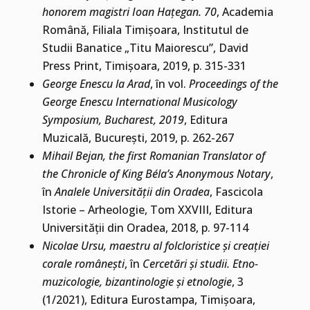
honorem magistri Ioan Hațegan. 70
, Academia
Română, Filiala Timișoara, Institutul de
Studii Banatice „Titu Maiorescu”, David
Press Print, Timișoara, 2019, p. 315-331
George Enescu la Arad
, în vol.
Proceedings of the
George Enescu International Musicology
Symposium, Bucharest, 2019
, Editura
Muzicală, București, 2019, p. 262-267
Mihail Bejan, the first Romanian Translator of
the Chronicle of King Béla’s Anonymous Notary
,
în
Analele Universității din Oradea
, Fascicola
Istorie – Arheologie, Tom XXVIII, Editura
Universității din Oradea, 2018, p. 97-114
Nicolae Ursu, maestru al folcloristice și creației
corale românești
, în
Cercetări și studii. Etno-
muzicologie, bizantinologie și etnologie
, 3
(1/2021), Editura Eurostampa, Timișoara,