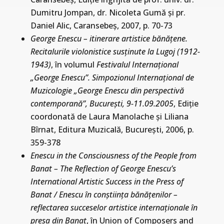
Dumitru Jompan, dr. Nicoleta Gumă şi pr.
Daniel Alic, Caransebeş, 2007, p. 70-73
George Enescu – itinerare artistice bănăţene.
Recitalurile violonistice susţinute la Lugoj (1912-
1943)
, în volumul
Festivalul Internaţional
„George Enescu”. Simpozionul Internaţional de
Muzicologie „George Enescu din perspectivă
contemporană”, Bucureşti, 9-11.09.2005
, Ediţie
coordonată de Laura Manolache şi Liliana
Bîrnat, Editura Muzicală, Bucureşti, 2006, p.
359-378
Enescu in the Consciousness of the People from
Banat – The Reflection of George Enescu’s
International Artistic Success in the Press of
Banat / Enescu în conştiinţa bănăţenilor –
reflectarea succeselor artistice internaţionale în
presa din Banat
, în Union of Composers and