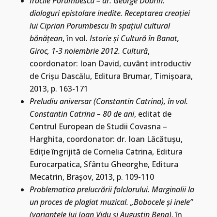
Iraclie Porumbescu – dr. George Dobrin:
dialoguri epistolare inedite. Receptarea creaţiei
lui Ciprian Porumbescu în spaţiul cultural
bănăţean
, în vol.
Istorie şi Cultură în Banat,
Giroc, 1-3 noiembrie 2012. Cultură
,
coordonator: Ioan David, cuvânt introductiv
de Crişu Dascălu, Editura Brumar, Timişoara,
2013, p. 163-171
Preludiu aniversar (Constantin Catrina), în vol.
Constantin Catrina – 80 de ani
, editat de
Centrul European de Studii Covasna –
Harghita, coordonator: dr. Ioan Lăcătuşu,
Ediţie îngrijită de Cornelia Catrina, Editura
Eurocarpatica, Sfântu Gheorghe, Editura
Mecatrin, Braşov, 2013, p. 109-110
Problematica prelucrării folclorului. Marginalii la
un proces de plagiat muzical. „Bobocele şi inele”
(variantele lui Ioan Vidu şi Augustin Bena)
, în