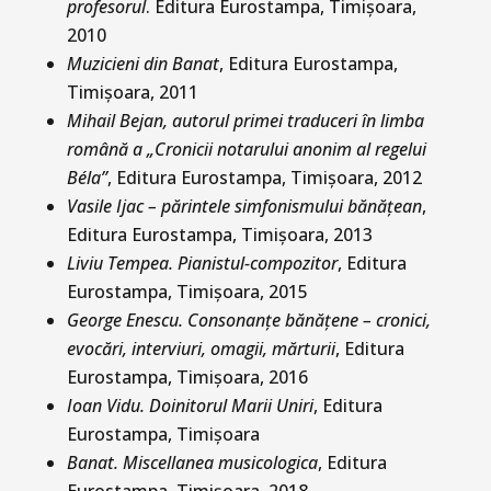
profesorul
. Editura Eurostampa, Timişoara,
2010
Muzicieni din Banat
, Editura Eurostampa,
Timişoara, 2011
Mihail Bejan, autorul primei traduceri în limba
română a „Cronicii notarului anonim al regelui
Béla”
, Editura Eurostampa, Timişoara, 2012
Vasile Ijac – părintele simfonismului bănăţean
,
Editura Eurostampa, Timişoara, 2013
Liviu Tempea. Pianistul-compozitor
, Editura
Eurostampa, Timişoara, 2015
George Enescu. Consonanțe bănățene – cronici,
evocări, interviuri, omagii, mărturii
, Editura
Eurostampa, Timișoara, 2016
Ioan Vidu. Doinitorul Marii Uniri
, Editura
Eurostampa, Timișoara
Banat. Miscellanea musicologica
, Editura