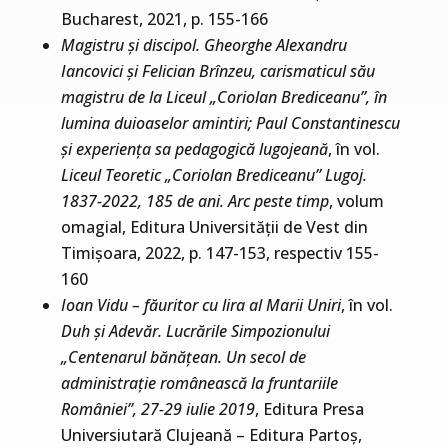
Bucharest, 2021, p. 155-166
Magistru și discipol. Gheorghe Alexandru
Iancovici și Felician Brînzeu, carismaticul său
magistru de la Liceul „Coriolan Brediceanu”, în
lumina duioaselor amintiri; Paul Constantinescu
și experiența sa pedagogică lugojeană
, în vol.
Liceul Teoretic „Coriolan Brediceanu” Lugoj.
1837-2022, 185 de ani. Arc peste timp
, volum
omagial, Editura Universității de Vest din
Timișoara, 2022, p. 147-153, respectiv 155-
160
Ioan Vidu – făuritor cu lira al Marii Uniri
, în vol.
Duh și Adevăr. Lucrările Simpozionului
„Centenarul bănățean. Un secol de
administrație românească la fruntariile
României”, 27-29 iulie 2019
, Editura Presa
Universiutară Clujeană – Editura Partoș,