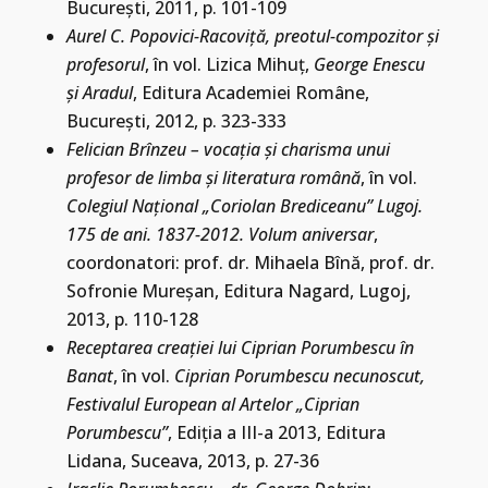
Bucureşti, 2011, p. 101-109
Aurel C. Popovici-Racoviţă, preotul-compozitor şi
profesorul
, în vol. Lizica Mihuţ,
George Enescu
şi Aradul
, Editura Academiei Române,
Bucureşti, 2012, p. 323-333
Felician Brînzeu – vocaţia şi charisma unui
profesor de limba şi literatura română
, în vol.
Colegiul Naţional „Coriolan Brediceanu” Lugoj.
175 de ani. 1837-2012. Volum aniversar
,
coordonatori: prof. dr. Mihaela Bînă, prof. dr.
Sofronie Mureşan, Editura Nagard, Lugoj,
2013, p. 110-128
Receptarea creaţiei lui Ciprian Porumbescu în
Banat
, în vol.
Ciprian Porumbescu necunoscut,
Festivalul European al Artelor „Ciprian
Porumbescu”
, Ediţia a III-a 2013, Editura
Lidana, Suceava, 2013, p. 27-36