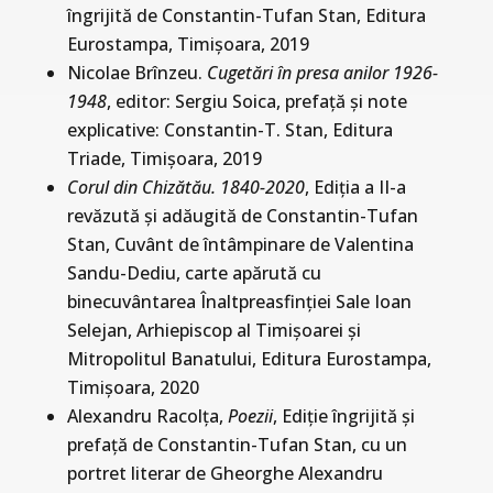
îngrijită de Constantin-Tufan Stan, Editura
Eurostampa, Timișoara, 2019
Nicolae Brînzeu.
Cugetări în presa anilor 1926-
1948
, editor: Sergiu Soica, prefață și note
explicative: Constantin-T. Stan, Editura
Triade, Timișoara, 2019
Corul din Chizătău. 1840-2020
, Ediția a II-a
revăzută și adăugită de Constantin-Tufan
Stan, Cuvânt de întâmpinare de Valentina
Sandu-Dediu, carte apărută cu
binecuvântarea Înaltpreasfinției Sale Ioan
Selejan, Arhiepiscop al Timișoarei și
Mitropolitul Banatului, Editura Eurostampa,
Timișoara, 2020
Alexandru Racolţa,
Poezii
, Ediţie îngrijită şi
prefaţă de Constantin-Tufan Stan, cu un
portret literar de Gheorghe Alexandru