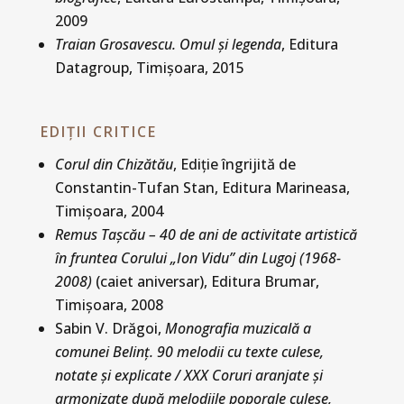
2009
Traian Grosavescu. Omul şi legenda
, Editura
Datagroup, Timişoara, 2015
EDIȚII CRITICE
Corul din Chizătău
, Ediţie îngrijită de
Constantin-Tufan Stan, Editura Marineasa,
Timişoara, 2004
Remus Taşcău – 40 de ani de activitate artistică
în fruntea Corului „Ion Vidu” din Lugoj (1968-
2008)
(caiet aniversar), Editura Brumar,
Timişoara, 2008
Sabin V. Drăgoi,
Monografia muzicală a
comunei Belinţ. 90 melodii cu texte culese,
notate şi explicate / XXX Coruri aranjate şi
armonizate după melodiile poporale culese,