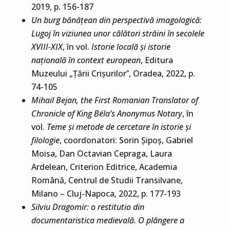
2019, p. 156-187
Un burg bănățean din perspectivă imagologică:
Lugoj în viziunea unor călători străini în secolele
XVIII-XIX
, în vol.
Istorie locală și istorie
națională în context european
, Editura
Muzeului „Țării Crișurilorˮ, Oradea, 2022, p.
74-105
Mihail Bejan, the First Romanian Translator of
Chronicle of King Béla’s Anonymus Notary
, în
vol.
Teme și metode de cercetare în istorie și
filologie
, coordonatori: Sorin Șipoș, Gabriel
Moisa, Dan Octavian Cepraga, Laura
Ardelean, Criterion Editrice, Academia
Română, Centrul de Studii Transilvane,
Milano – Cluj-Napoca, 2022, p. 177-193
Silviu Dragomir: o restitutio din
documentaristica medievală. O plângere a