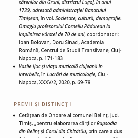
sătenilor din Gruni, districtul Lugoj, în anul
1729, adresată administrației Banatului
Timișean
, în vol.
Societate, cultură, demografie.
Omagiu profesorului Corneliu Pădurean la
împlinirea vârstei de 70 de ani
, coordonatori:
Ioan Bolovan, Doru Sinaci, Academia
Română, Centrul de Studii Transilvane, Cluj-
Napoca, p. 171-183
Vasile Ijac și viața muzicală clujeană în
interbelic
, în
Lucrări de muzicologie
, Cluj-
Napoca, XXXV/2, 2020, p. 69-78
PREMII ȘI DISTINCȚII
Cetăţean de Onoare al comunei Belinţ, jud.
Timiş, „pentru elaborarea cărţilor
Rapsodia
din Belinţ
şi
Corul din Chizătău
, prin care a dus