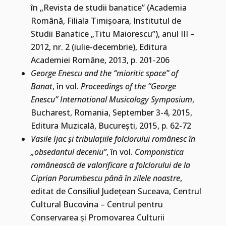
în „Revista de studii banatice” (Academia
Română, Filiala Timişoara, Institutul de
Studii Banatice „Titu Maiorescu”), anul III –
2012, nr. 2 (iulie-decembrie), Editura
Academiei Române, 2013, p. 201-206
George Enescu and the “mioritic space” of
Banat
, în vol.
Proceedings of the “George
Enescu” International Musicology Symposium
,
Bucharest, Romania, September 3-4, 2015,
Editura Muzicală, Bucureşti, 2015, p. 62-72
Vasile Ijac şi tribulaţiile folclorului românesc în
„obsedantul deceniu”
, în vol.
Componistica
românească de valorificare a folclorului de la
Ciprian Porumbescu până în zilele noastre
,
editat de Consiliul Judeţean Suceava, Centrul
Cultural Bucovina – Centrul pentru
Conservarea şi Promovarea Culturii