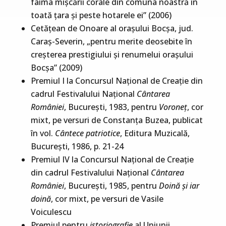
faima mişcării corale din comuna noastră în
toată ţara şi peste hotarele ei” (2006)
Cetăţean de Onoare al oraşului Bocşa, jud.
Caraş-Severin, „pentru merite deosebite în
creşterea prestigiului şi renumelui oraşului
Bocşa” (2009)
Premiul I la Concursul Naţional de Creaţie din
cadrul Festivalului Naţional
Cântarea
României
, Bucureşti, 1983, pentru
Voroneţ
, cor
mixt, pe versuri de Constanţa Buzea, publicat
în vol.
Cântece patriotice
, Editura Muzicală,
Bucureşti, 1986, p. 21-24
Premiul IV la Concursul Naţional de Creaţie
din cadrul Festivalului Naţional
Cântarea
României
, Bucureşti, 1985, pentru
Doină şi iar
doină
, cor mixt, pe versuri de Vasile
Voiculescu
Premiul pentru
istoriografie
al Uniunii