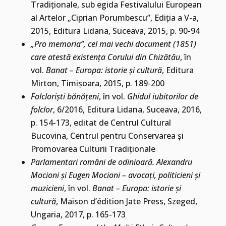
Tradiţionale, sub egida Festivalului European
al Artelor „Ciprian Porumbescu”, Ediţia a V-a,
2015, Editura Lidana, Suceava, 2015, p. 90-94
„Pro memoria”, cel mai vechi document (1851)
care atestă existenţa Corului din Chizătău
, în
vol.
Banat – Europa: istorie şi cultură
, Editura
Mirton, Timişoara, 2015, p. 189-200
Folcloriști bănățeni
, în vol.
Ghidul iubitorilor de
folclor
, 6/2016, Editura Lidana, Suceava, 2016,
p. 154-173, editat de Centrul Cultural
Bucovina, Centrul pentru Conservarea şi
Promovarea Culturii Tradiţionale
Parlamentari români de odinioară. Alexandru
Mocioni și Eugen Mocioni – avocați, politicieni și
muzicieni
, în vol.
Banat – Europa: istorie și
cultură
, Maison d’édition Jate Press, Szeged,
Ungaria, 2017, p. 165-173