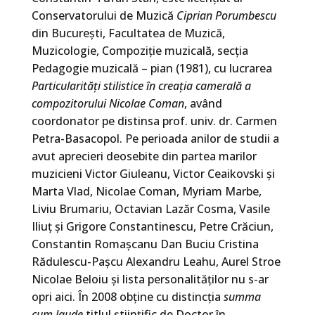
Conservatorului de Muzică
Ciprian Porumbescu
din Bucureşti, Facultatea de Muzică,
Muzicologie, Compoziţie muzicală, secţia
Pedagogie muzicală – pian (1981), cu lucrarea
Particularităţi stilistice în creaţia camerală a
compozitorului Nicolae Coman
, având
coordonator pe distinsa prof. univ. dr. Carmen
Petra-Basacopol. Pe perioada anilor de studii a
avut aprecieri deosebite din partea marilor
muzicieni Victor Giuleanu, Victor Ceaikovski şi
Marta Vlad, Nicolae Coman, Myriam Marbe,
Liviu Brumariu, Octavian Lazăr Cosma, Vasile
Iliuţ şi Grigore Constantinescu, Petre Crăciun,
Constantin Romaşcanu Dan Buciu Cristina
Rădulescu-Paşcu Alexandru Leahu, Aurel Stroe
Nicolae Beloiu și lista personalităților nu s-ar
opri aici. În 2008 obține cu distincția
summa
cum laude
titlul științific de Doctor în