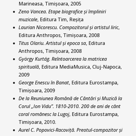
Marineasa, Timişoara, 2005
Zeno Vancea. Etape biografice şi împliniri
muzicale
, Editura Tim, Reşiţa
Laurian Nicorescu. Compozitorul şi artistul liric
,
Editura Anthropos, Timişoara, 2008
Titus Olariu. Artistul şi epoca sa
, Editura
Anthropos, Timişoara, 2008
György Kurtág. Reîntoarcerea la matricea
spirituală
, Editura MediaMusica, Cluj-Napoca,
2009
George Enescu în Banat
, Editura Eurostampa,
Timişoara, 2009
De la Reuniunea Română de Cântări şi Muzică la
Corul „Ion Vidu”. 1810-2010. 200 de ani de cânt
coral românesc la Lugoj
, Editura Eurostampa,
Timişoara, 2010.
Aurel C. Popovici-Racoviţă. Preotul-compozitor şi