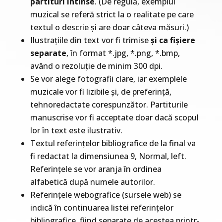
partituri întinse
. (De regulă, exemplul
muzical se referă strict la o realitate pe care
textul o descrie și are doar câteva măsuri.)
Ilustrațiile din text vor fi trimise
și ca fișiere
separate
, în format *.jpg, *.png, *.bmp,
având o rezoluție de minim 300 dpi.
Se vor alege fotografii clare, iar exemplele
muzicale vor fi lizibile și, de preferință,
tehnoredactate corespunzător. Partiturile
manuscrise vor fi acceptate doar dacă scopul
lor în text este ilustrativ.
Textul referințelor bibliografice de la final va
fi redactat la dimensiunea 9, Normal, left.
Referințele se vor aranja în ordinea
alfabetică după numele autorilor.
Referințele webografice (sursele web) se
indică în continuarea listei referințelor
bibliografice, fiind separate de acestea printr-