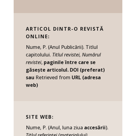
ARTICOL DINTR-O REVISTĂ
ONLINE:
Nume, P. (Anul Publicării). Titlul
capitolului.
Titlul revistei, Numărul
revistei
,
paginile între care se
găsește articolul. DOI (preferat)
sau
Retrieved from
URL (adresa
web)
SITE WEB:
Nume, P. (Anul, luna ziua
accesării
).
Titlul referinței (materialului)
.