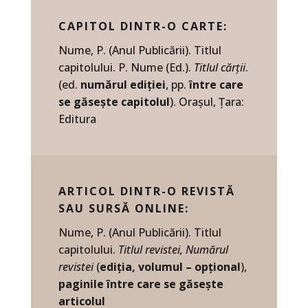
CAPITOL DINTR-O CARTE:
Nume, P. (Anul Publicării). Titlul
capitolului. P. Nume (Ed.).
Titlul cărții
.
(ed.
numărul ediției
, pp.
între care
se găsește capitolul
). Orașul, Țara:
Editura
ARTICOL DINTR-O REVISTĂ
SAU SURSĂ ONLINE:
Nume, P. (Anul Publicării). Titlul
capitolului.
Titlul revistei, Numărul
revistei
(
ediția, volumul – opțional
),
paginile între care se găsește
articolul