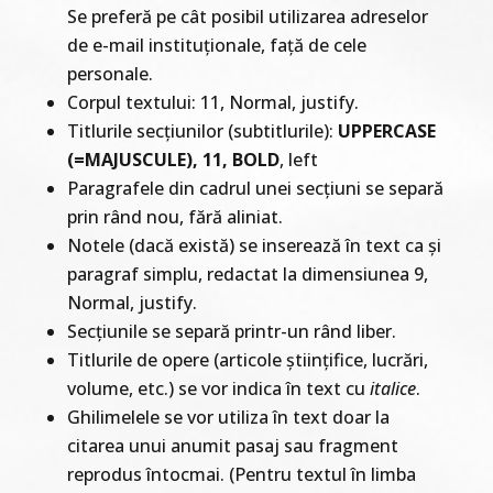
Se preferă pe cât posibil utilizarea adreselor
de e-mail instituționale, față de cele
personale.
Corpul textului: 11, Normal, justify.
Titlurile secțiunilor (subtitlurile):
UPPERCASE
(=MAJUSCULE), 11, BOLD
, left
Paragrafele din cadrul unei secțiuni se separă
prin rând nou, fără aliniat.
Notele (dacă există) se inserează în text ca și
paragraf simplu, redactat la dimensiunea 9,
Normal, justify.
Secțiunile se separă printr-un rând liber.
Titlurile de opere (articole științifice, lucrări,
volume, etc.) se vor indica în text cu
italice
.
Ghilimelele se vor utiliza în text doar la
citarea unui anumit pasaj sau fragment
reprodus întocmai. (Pentru textul în limba