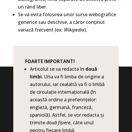
un rând liber.
Se va evita folosirea unor surse webografice
generice sau deschise, a căror conținut
variază frecvent (ex:
Wikipedia
).
FOARTE IMPORTANT!
Articolul se va redacta în
două
limbi
. Una va fi limba de origine a
autorului, iar cealaltă va fi o limbă
de circulație internațională (în
această ordine a preferințelor:
engleză, germană, franceză,
spaniolă). Astfel, se vor redacta și
trimite
două fișiere
, câte unul
pentru fiecare limbă.