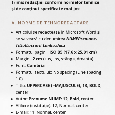
trimis redacției conform normelor tehnice
și de conținut specificate mai jos:
A. NORME DE TEHNOREDACTARE
Articolul se redactează în Microsoft Word și
se salvează cu denumirea
NUMEPrenume-
TitlulLucrarii-Limba.docx
Formatul paginii:
ISO B5 (17,6 x 25,01 cm)
Margini:
2 cm
(sus, jos, stânga, dreapta)
Font:
Cambria
Formatul textului:: No spacing (Line spacing:
1.0)
Titlu:
UPPERCASE (=MAJUSCULE), 13, BOLD
,
center
Autor:
Prenume NUME: 12, Bold
, center
Afiliere (instituție): 12, Normal, center
E-mail: 11, Normal, center