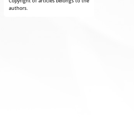
Copyright of articles belongs to the
authors.