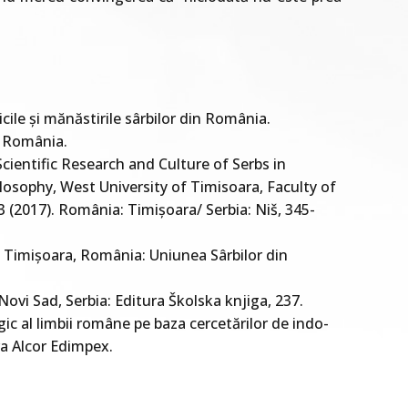
icile și mănăstirile sârbilor din România.
n Româniа.
Scientific Research and Culture of Serbs in
ilosophy, West University of Timisoara, Faculty of
3 (2017). România: Timișoara/ Serbia: Niš, 345-
ti. Timișoara, România: Uniunea Sârbilor din
 Novi Sad, Serbia: Editura Školska knjiga, 237.
gic al limbii române pe baza cercetărilor de indo-
ra Alcor Edimpex.