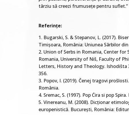
târziu să creezi frumusețe pentru suflet.”
Referințe:
1. Bugarski, S. & Stepanov, L. (2017). Biser
Timișoara, România: Uniunea Sârbilor di
2. Union of Serbs in Romania, Center for 
Romania, University of Niš, Faculty of Ph
Letters, History and Theology. Ishodišta 
356.
3. Popov, I. (2019). Čenej tragovi prošlos
România.
4. Sremac, S. (1997). Pop Ćira si pop Spira.
5. Vinereanu, M. (2008). Dicționar etimolo
europenistică. București, România: Editu