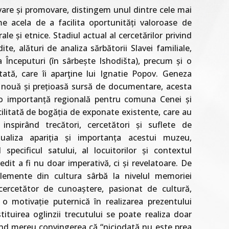
vare și promovare, distingem unul dintre cele mai
e acela de a facilita oportunități valoroase de
rale și etnice. Stadiul actual al cercetărilor privind
ite, alături de analiza sărbătorii Slavei familiale,
a Începuturi (în sârbește Ishodišta), precum și o
tă, care îi aparţine lui Ignatie Popov. Geneza
 nouă și prețioasă sursă de documentare, acesta
 o importanță regională pentru comuna Cenei și
facilitată de bogăția de exponate existente, care au
inspirând trecători, cercetători și suflete de
ualiza apariția și importanța acestui muzeu,
 specificul satului, al locuitorilor și contextul
edit a fi nu doar imperativă, ci și revelatoare. De
lemente din cultura sârbă la nivelul memoriei
 cercetător de cunoaștere, pasionat de cultură,
t o motivație puternică în realizarea prezentului
tuirea oglinzii trecutului se poate realiza doar
vând mereu convingerea că “niciodată nu este prea