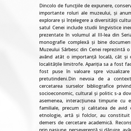
Dincolo de funcţiile de expunere, conser
importante roluri ale muzeului, și anum
explorare și înțelegere a diversității cultu
satul Cenei include studii lingvistice ined
prezentate în volumul al III-lea din Seri
monografie complexă și bine documenta
Muzeului Sârbesc din Cenei reprezintă o
având atât o importanță locală, cât și
localitățile limitrofe. Apariția sa a fost 
fost puse în valoare spre vizualizare 
pretutindeni.Din nevoia de a context
cercetarea surselor bibliografice privind
socioeconomic, cultural și politic s-a dov
asemenea, interacțiunea timpurie cu e
familiale, precum și calitatea de avid
etnologie, artă și folclor, au constitui
demers de cercetare academică. Reconsti
prin pasiune, perseverență și dăruire, a